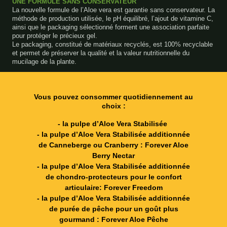
UNE FORMULE SANS CONSERVATEUR
La nouvelle formule de l’Aloe vera est garantie sans conservateur. La
méthode de production utilisée, le pH équilibré, l’ajout de vitamine C,
ainsi que le packaging sélectionné forment une association parfaite
pour protéger le précieux gel.
Le packaging, constitué de matériaux recyclés, est 100% recyclable
et permet de préserver la qualité et la valeur nutritionnelle du
mucilage de la plante.
Vous pouvez consommer quotidiennement au
choix :
- la pulpe d’Aloe Vera Stabilisée
- la pulpe d’Aloe Vera Stabilisée additionnée
de Canneberge ou Cranberry : Forever Aloe
Berry Nectar
- la pulpe d’Aloe Vera Stabilisée additionnée
de chondro-protecteurs pour le confort
articulaire: Forever Freedom
- la pulpe d’Aloe Vera Stabilisée additionnée
de purée de pêche pour un goût plus
gourmand : Forever Aloe Pêche