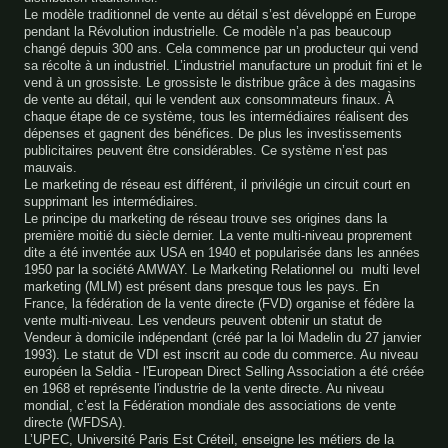
Le modèle traditionnel de vente au détail s’est développé en Europe
pendant la Révolution industrielle. Ce modèle n’a pas beaucoup
changé depuis 300 ans. Cela commence par un producteur qui vend
sa récolte à un industriel. L’industriel manufacture un produit fini et le
vend à un grossiste. Le grossiste le distribue grâce à des magasins
de vente au détail, qui le vendent aux consommateurs finaux. À
chaque étape de ce système, tous les intermédiaires réalisent des
dépenses et gagnent des bénéfices. De plus les investissements
publicitaires peuvent être considérables. Ce système n’est pas
mauvais.
Le marketing de réseau est différent, il privilégie un circuit court en
supprimant les intermédiaires.
Le principe du marketing de réseau trouve ses origines dans la
première moitié du siècle dernier. La vente multi-niveau proprement
dite a été inventée aux USA en 1940 et popularisée dans les années
1950 par la société AMWAY. Le Marketing Relationnel ou multi level
marketing (MLM) est présent dans presque tous les pays. En
France, la fédération de la vente directe (FVD) organise et fédère la
vente multi-niveau. Les vendeurs peuvent obtenir un statut de
Vendeur à domicile indépendant (créé par la loi Madelin du 27 janvier
1993). Le statut de VDI est inscrit au code du commerce. Au niveau
européen la Seldia - l'European Direct Selling Association a été créée
en 1968 et représente l'industrie de la vente directe. Au niveau
mondial, c’est la Fédération mondiale des associations de vente
directe (WFDSA).
L’UPEC, Université Paris Est Créteil, enseigne les métiers de la