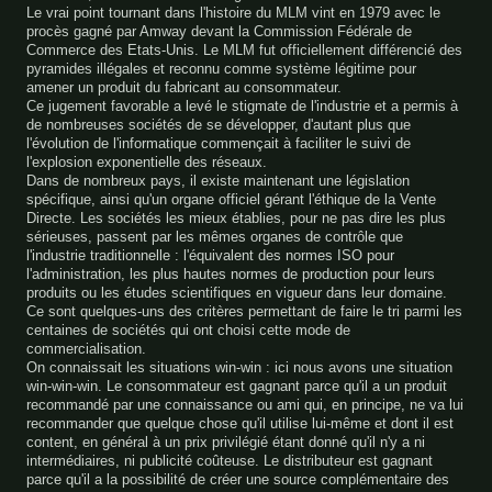
Le vrai point tournant dans l'histoire du MLM vint en 1979 avec le
procès gagné par Amway devant la Commission Fédérale de
Commerce des Etats-Unis. Le MLM fut officiellement différencié des
pyramides illégales et reconnu comme système légitime pour
amener un produit du fabricant au consommateur.
Ce jugement favorable a levé le stigmate de l'industrie et a permis à
de nombreuses sociétés de se développer, d'autant plus que
l'évolution de l'informatique commençait à faciliter le suivi de
l'explosion exponentielle des réseaux.
Dans de nombreux pays, il existe maintenant une législation
spécifique, ainsi qu'un organe officiel gérant l'éthique de la Vente
Directe. Les sociétés les mieux établies, pour ne pas dire les plus
sérieuses, passent par les mêmes organes de contrôle que
l'industrie traditionnelle : l'équivalent des normes ISO pour
l'administration, les plus hautes normes de production pour leurs
produits ou les études scientifiques en vigueur dans leur domaine.
Ce sont quelques-uns des critères permettant de faire le tri parmi les
centaines de sociétés qui ont choisi cette mode de
commercialisation.
On connaissait les situations win-win : ici nous avons une situation
win-win-win. Le consommateur est gagnant parce qu'il a un produit
recommandé par une connaissance ou ami qui, en principe, ne va lui
recommander que quelque chose qu'il utilise lui-même et dont il est
content, en général à un prix privilégié étant donné qu'il n'y a ni
intermédiaires, ni publicité coûteuse. Le distributeur est gagnant
parce qu'il a la possibilité de créer une source complémentaire des