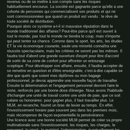
revenus ou de se mettre à son compte sans les risques
habituellement encourus. La société est gagnante parce qu'elle a une
cohorte de personnes qui commercialisent ses produits et qui ne
sont commissionnées que quand un produit est vendu : le rêve de
toute société de distribution.
Pourquoi alors ce système a-t-il si mauvaise réputation dans le
monde traditionnel des affaires? Peut-être parce qu'il est ouvert à
tout le monde; pas tout le monde ne tiendra le coup, mais n'importe
qui peut tenter sa chance. Comme dans le sport, les arts, les études
ET la vie économique courante, seule une minorité connaîtra une
réussite spectaculaire, mais les critères ne seront pas les mêmes. Il
faudra tout d'abord une grande ouverture d'esprit pour être d'accord
de sortir de sa zone de confort pour affronter un entourage
sceptique. Pour développer son affaire, ensuite, il faudra accepter de
se remettre en question et d'être enseignable, c'est-à-dire capable se
dire que quels que soient mes diplômes ou mon bagage
professionnel, je devrai apprendre une nouvelle façon de travailler.
Ensuite la détermination et l'engagement personnel devront faire le
reste, renforcés par une bonne dose d'énergie. Nous avons l'habitude
d'échanger une unité de travail contre une unité de paie, que ce soit
salaire ou honoraires: pour gagner plus, il faut travailler plus. Le
MLM, en revanche, fournit un bras de levier au temps. En effet,
l'investissement horaire paie souvent peu dans les premiers mois,
mais récompense de façon exponentielle la persévérance.
Une licence avec une bonne société MLM permet de créer sa propre
multinationale sans l'investissement, les risques, les charges, le
personnel, le stock, le matériel, l'administration, éventuellement les