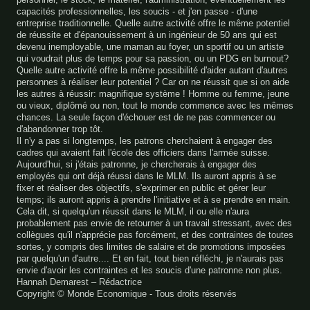
capacités professionnelles, les soucis - et j'en passe - d'une
entreprise traditionnelle. Quelle autre activité offre le même potentiel
de réussite et d'épanouissement à un ingénieur de 50 ans qui est
devenu inemployable, une maman au foyer, un sportif ou un artiste
qui voudrait plus de temps pour sa passion, ou un PDG en burnout?
Quelle autre activité offre la même possibilité d'aider autant d'autres
personnes à réaliser leur potentiel ? Car on ne réussit que si on aide
les autres à réussir: magnifique système ! Homme ou femme, jeune
ou vieux, diplômé ou non, tout le monde commence avec les mêmes
chances. La seule façon d'échouer est de ne pas commencer ou
d'abandonner trop tôt.
Il n'y a pas si longtemps, les patrons cherchaient à engager des
cadres qui avaient fait l'école des officiers dans l'armée suisse.
Aujourd'hui, si j'étais patronne, je chercherais à engager des
employés qui ont déjà réussi dans le MLM. Ils auront appris à se
fixer et réaliser des objectifs, s'exprimer en public et gérer leur
temps; ils auront appris à prendre l'initiative et à se prendre en main.
Cela dit, si quelqu'un réussit dans le MLM, il ou elle n'aura
probablement pas envie de retourner à un travail stressant, avec des
collègues qu'il n'apprécie pas forcément, et des contraintes de toutes
sortes, y compris des limites de salaire et de promotions imposées
par quelqu'un d'autre.... Et en fait, tout bien réfléchi, je n'aurais pas
envie d'avoir les contraintes et les soucis d'une patronne non plus.
Hannah Demarest – Rédactrice
Copyright © Monde Economique - Tous droits réservés