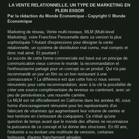
LA VENTE RELATIONNELLE, UN TYPE DE MARKETING EN
PLEIN ESSOR
Par la rédaction du Monde Economique - Copyright © Monde
Economique
Marketing de réseau, Vente multi-niveaux, MLM (Multi-level
Marketing), voire Franchise Personnelle dans sa version la plus
sophistiquée ? Autant d'expressions pour désigner la vente
relationnelle, un système de distribution mal connu, mal compris et
donc mal aimé. Et pourtant !
Le succès de cette forme commerciale est basé sur un principe de
communication vieux comme le monde: la recommandation et
l'enthousiasme partagé pour un concept ou un produit. Qui n'a pas
recommandé un jour un film ou un bon restaurant à une
connaissance ? La différence est que cette fois-ci nous serons
rémunérés pour cette recommandation, avec à la clé la possibilité de
créer une source complémentaire de revenus ou carrément, avec un
peu de persévérance, une nouvelle carrière.
Le MLM est né officiellement en Californie dans les années 40, sous
forme d'encouragement rémunéré pour les représentants d'un
fabricant de vitamines qui augmentaient leur volume de ventes et
leur territoire en s'entourant de coéquipiers. Ce n'était qu'une
question de temps avant que le monde des affaires ne reconnaisse
la puissance de ce concept et lui donne des structures. En 60 ans,
l'industrie a vu évoluer une multitude de versions, certaines
boiteuses, d'autres franchement géniales.